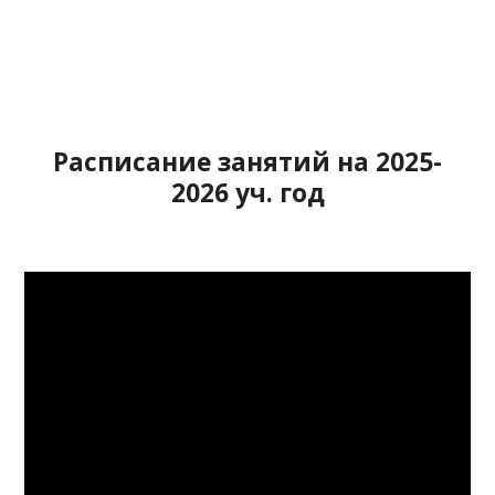
Р
асписание занятий на 202
5
-
202
6
уч. год